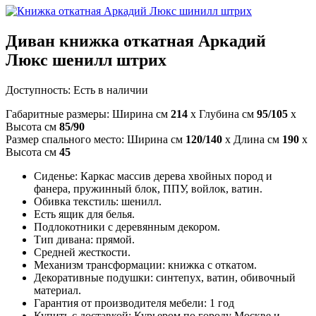
Диван книжка откатная Аркадий
Люкс шенилл штрих
Доступность:
Есть в наличии
Габаритные размеры: Ширина см
214
x Глубина см
95/105
x
Высота см
85/90
Размер спального место: Ширина см
120/140
x Длина см
190
x
Высота см
45
Сиденье: Каркас массив дерева хвойных пород и
фанера, пружинный блок, ППУ, войлок, ватин.
Обивка текстиль: шенилл.
Есть ящик для белья.
Подлокотники с деревянным декором.
Тип дивана: прямой.
Средней жесткости.
Механизм трансформации: книжка с откатом.
Декоративные подушки: синтепух, ватин, обивочный
материал.
Гарантия от производителя мебели: 1 год
Купить с доставкой: Курьером по городу Москве и