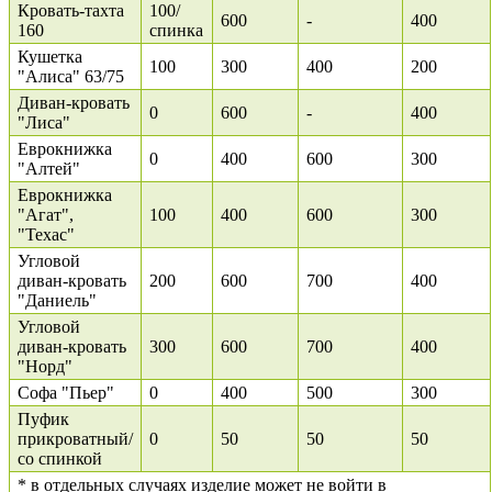
Кровать-тахта
100/
600
-
400
160
спинка
Кушетка
100
300
400
200
"Алиса" 63/75
Диван-кровать
0
600
-
400
"Лиса"
Еврокнижка
0
400
600
300
"Алтей"
Еврокнижка
"Агат",
100
400
600
300
"Техас"
Угловой
диван-кровать
200
600
700
400
"Даниель"
Угловой
диван-кровать
300
600
700
400
"Норд"
Софа "Пьер"
0
400
500
300
Пуфик
прикроватный/
0
50
50
50
со спинкой
* в отдельных случаях изделие может не войти в