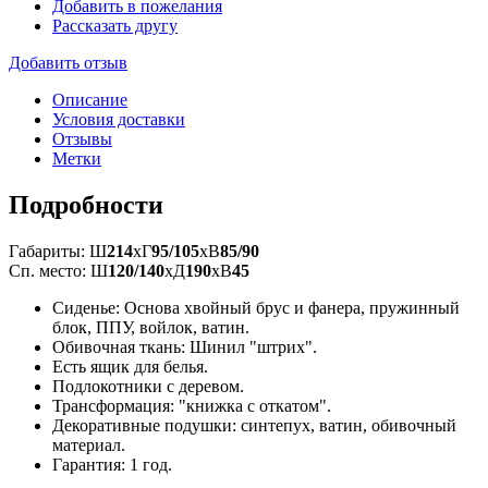
Добавить в пожелания
Рассказать другу
Добавить отзыв
Описание
Условия доставки
Отзывы
Метки
Подробности
Габариты: Ш
214
xГ
95/105
xВ
85/90
Сп. место: Ш
120/140
xД
190
xВ
45
Сиденье: Основа хвойный брус и фанера, пружинный
блок, ППУ, войлок, ватин.
Обивочная ткань: Шинил "штрих".
Есть ящик для белья.
Подлокотники с деревом.
Трансформация: "книжка с откатом".
Декоративные подушки: синтепух, ватин, обивочный
материал.
Гарантия: 1 год.