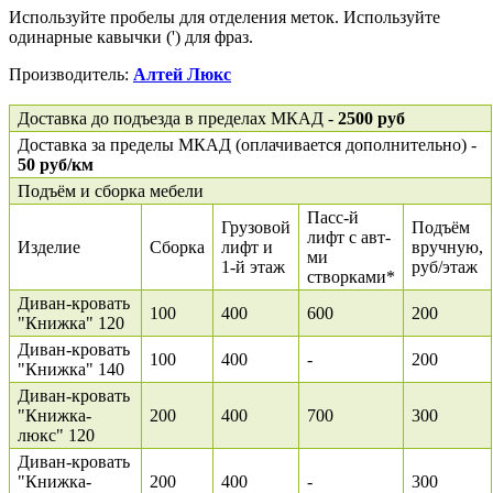
Используйте пробелы для отделения меток. Используйте
одинарные кавычки (') для фраз.
Производитель:
Алтей Люкс
Доставка до подъезда в пределах МКАД -
2500 руб
Доставка за пределы МКАД (оплачивается дополнительно) -
50 руб/км
Подъём и сборка мебели
Пасс-й
Грузовой
Подъём
лифт с авт-
Изделие
Сборка
лифт и
вручную,
ми
1-й этаж
руб/этаж
створками*
Диван-кровать
100
400
600
200
"Книжка" 120
Диван-кровать
100
400
-
200
"Книжка" 140
Диван-кровать
"Книжка-
200
400
700
300
люкс" 120
Диван-кровать
"Книжка-
200
400
-
300