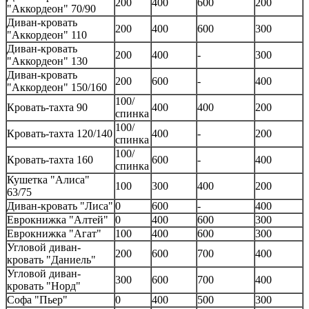
200
400
600
200
"Аккордеон" 70/90
Диван-кровать
200
400
600
300
"Аккордеон" 110
Диван-кровать
200
400
-
300
"Аккордеон" 130
Диван-кровать
200
600
-
400
"Аккордеон" 150/160
100/
Кровать-тахта 90
400
400
200
спинка
100/
Кровать-тахта 120/140
400
-
200
спинка
100/
Кровать-тахта 160
600
-
400
спинка
Кушетка "Алиса"
100
300
400
200
63/75
Диван-кровать "Лиса"
0
600
-
400
Еврокнижка "Алтей"
0
400
600
300
Еврокнижка "Агат"
100
400
600
300
Угловой диван-
200
600
700
400
кровать "Даниель"
Угловой диван-
300
600
700
400
кровать "Норд"
Софа "Пьер"
0
400
500
300