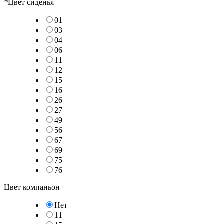
*
Цвет сиденья
01
03
04
06
11
12
15
16
26
27
49
56
67
69
75
76
Цвет компаньон
Нет
11