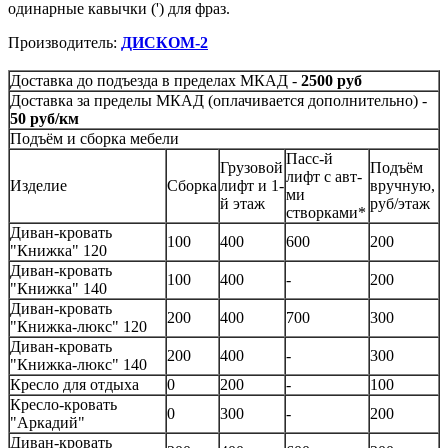
одинарные кавычки (') для фраз.
Производитель:
ДИСКОМ-2
Доставка до подъезда в пределах МКАД -
2500 руб
Доставка за пределы МКАД (оплачивается дополнительно) -
50 руб/км
Подъём и сборка мебели
Пасс-й
Грузовой
Подъём
лифт с авт-
Изделие
Сборка
лифт и 1-
вручную,
ми
й этаж
руб/этаж
створками*
Диван-кровать
100
400
600
200
"Книжка" 120
Диван-кровать
100
400
-
200
"Книжка" 140
Диван-кровать
200
400
700
300
"Книжка-люкс" 120
Диван-кровать
200
400
-
300
"Книжка-люкс" 140
Кресло для отдыха
0
200
-
100
Кресло-кровать
0
300
-
200
"Аркадий"
Диван-кровать