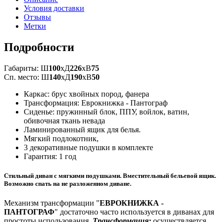
Условия доставки
Отзывы
Метки
Подробности
Габариты: Ш
100
xД
226
xВ
75
Сп. место: Ш
140
xД
190
xВ
50
Каркас: брус хвойных пород, фанера
Трансформация: Еврокнижка - Пантограф
Сиденье: пружинный блок, ППУ, войлок, ватин,
обивочная ткань невада
Ламинированный ящик для белья.
Мягкий подлокотник,
3 декоративные подушки в комплекте
Гарантия: 1 год
Стильный диван с мягкими подушками. Вместительный бельевой ящик.
Возможно спать на не разложенном диване.
Механизм трансформации "
ЕВРОКНИЖКА -
ПАНТОГРАФ
" достаточно часто используется в диванах для
простоты использования.
Трансформация:
осуществляется