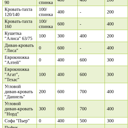
90
спинка
Кровать-тахта
100/
400
-
200
120/140
спинка
Кровать-тахта
100/
600
-
400
160
спинка
Кушетка
100
300
400
200
"Алиса" 63/75
Диван-кровать
0
600
-
400
"Лиса"
Еврокнижка
0
400
600
300
"Алтей"
Еврокнижка
"Агат",
100
400
600
300
"Техас"
Угловой
диван-кровать
200
600
700
400
"Даниель"
Угловой
диван-кровать
300
600
700
400
"Норд"
Софа "Пьер"
0
400
500
300
Пуфик