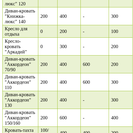
люкс" 120
Диван-кровать
"Книжка-
200
400
-
300
люкс" 140
Кресло для
0
200
-
100
отдыха
Кресло-
кровать
0
300
-
200
"Аркадий"
Диван-кровать
"Аккордеон"
200
400
600
200
70/90
Диван-кровать
"Аккордеон"
200
400
600
300
110
Диван-кровать
"Аккордеон"
200
400
-
300
130
Диван-кровать
"Аккордеон"
200
600
-
400
150/160
Кровать-тахта
100/
400
400
200