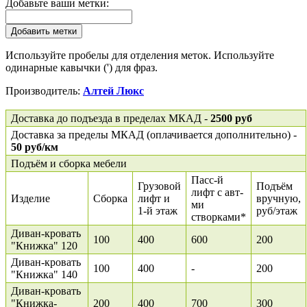
Добавьте ваши метки:
Добавить метки
Используйте пробелы для отделения меток. Используйте
одинарные кавычки (') для фраз.
Производитель:
Алтей Люкс
Доставка до подъезда в пределах МКАД -
2500 руб
Доставка за пределы МКАД (оплачивается дополнительно) -
50 руб/км
Подъём и сборка мебели
Пасс-й
Грузовой
Подъём
лифт с авт-
Изделие
Сборка
лифт и
вручную,
ми
1-й этаж
руб/этаж
створками*
Диван-кровать
100
400
600
200
"Книжка" 120
Диван-кровать
100
400
-
200
"Книжка" 140
Диван-кровать
"Книжка-
200
400
700
300