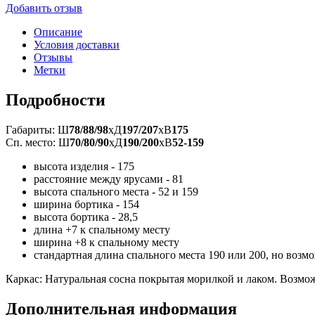
Добавить отзыв
Описание
Условия доставки
Отзывы
Метки
Подробности
Габариты: Ш
78/88/98
xД
197/207
xВ
175
Сп. место: Ш
70/80/90
xД
190/200
xВ
52-159
высота изделия - 175
расстояние между ярусами - 81
высота спального места - 52 и 159
ширина бортика - 154
высота бортика - 28,5
длина +7 к спальному месту
ширина +8 к спальному месту
стандартная длина спального места 190 или 200, но возм
Каркас: Натуральная сосна покрытая морилкой и лаком. Возмо
Дополнительная информация