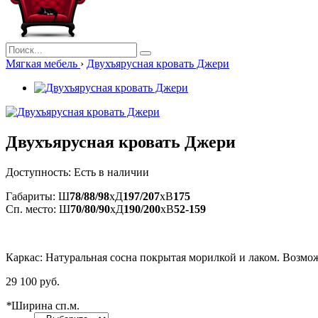
Мягкая мебель
›
Двухъярусная кровать Джери
Двухъярусная кровать Джери
Доступность:
Есть в наличии
Габариты: Ш
78/88/98
xД
197/207
xВ
175
Сп. место: Ш
70/80/90
xД
190/200
xВ
52-159
Каркас: Натуральная сосна покрытая морилкой и лаком. Возмо
29 100 руб.
*
Ширина сп.м.