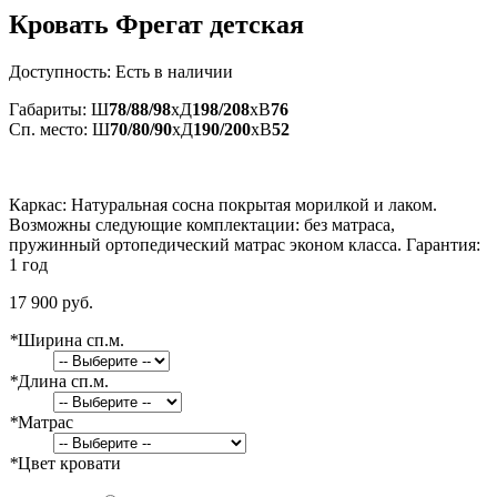
Кровать Фрегат детская
Доступность:
Есть в наличии
Габариты: Ш
78/88/98
xД
198/208
xВ
76
Сп. место: Ш
70/80/90
xД
190/200
xВ
52
Каркас: Натуральная сосна покрытая морилкой и лаком.
Возможны следующие комплектации: без матраса,
пружинный ортопедический матрас эконом класса. Гарантия:
1 год
17 900 руб.
*
Ширина сп.м.
*
Длина сп.м.
*
Матрас
*
Цвет кровати