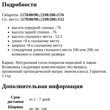
Подробности
Габариты: Ш
78/88/98
xД
198/208
xВ
76
Сп. место: Ш
70/80/90
xД
190/200
xВ
52
высота передней спинки - 76
высота задней спинки - 76
высота спального места - 52,5
длина +8 к спальному месту
ширина +8 к спальному месту
стандартная длина спального места 190 или 200, но
возможно и изменение размера
Каркас: Натуральная сосна покрытая морилкой и лаком.
Возможны следующие комплектации: без матраса,
пружинный ортопедический матрас эконом класса. Гарантия:
1 год
Дополнительная информация
Срок
от 1 - 7 дней
доставки
Ширина
80, 90, 100