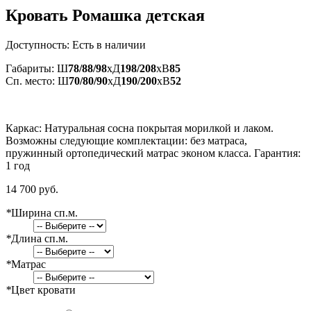
Кровать Ромашка детская
Доступность:
Есть в наличии
Габариты: Ш
78/88/98
xД
198/208
xВ
85
Сп. место: Ш
70/80/90
xД
190/200
xВ
52
Каркас: Натуральная сосна покрытая морилкой и лаком.
Возможны следующие комплектации: без матраса,
пружинный ортопедический матрас эконом класса. Гарантия:
1 год
14 700 руб.
*
Ширина сп.м.
*
Длина сп.м.
*
Матрас
*
Цвет кровати