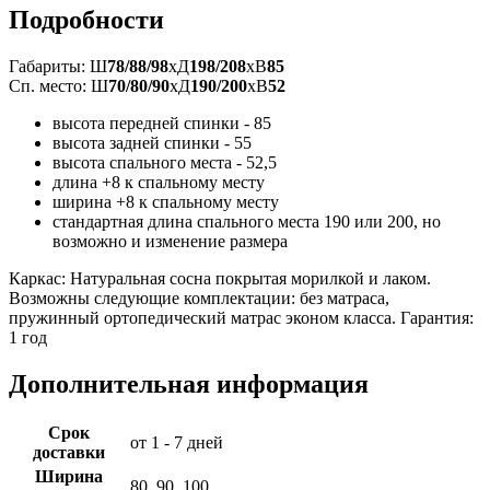
Подробности
Габариты: Ш
78/88/98
xД
198/208
xВ
85
Сп. место: Ш
70/80/90
xД
190/200
xВ
52
высота передней спинки - 85
высота задней спинки - 55
высота спального места - 52,5
длина +8 к спальному месту
ширина +8 к спальному месту
стандартная длина спального места 190 или 200, но
возможно и изменение размера
Каркас: Натуральная сосна покрытая морилкой и лаком.
Возможны следующие комплектации: без матраса,
пружинный ортопедический матрас эконом класса. Гарантия:
1 год
Дополнительная информация
Срок
от 1 - 7 дней
доставки
Ширина
80, 90, 100