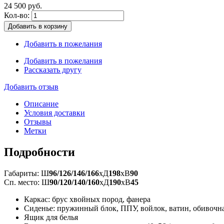
24 500 руб.
Кол-во:
Добавить в корзину
Добавить в пожелания
Добавить в пожелания
Рассказать другу
Добавить отзыв
Описание
Условия доставки
Отзывы
Метки
Подробности
Габариты: Ш
96/126/146/166
xД
198
xВ
90
Сп. место: Ш
90/120/140/160
xД
190
xВ
45
Каркас: брус хвойных пород, фанера
Сиденье: пружинный блок, ППУ, войлок, ватин, обивочн
Ящик для белья