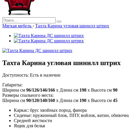
Мягкая мебель
›
Тахта Карина угловая шинилл штрих
Тахта Карина угловая шинилл штрих
Доступность:
Есть в наличии
Габариты:
Ширина см
96/126/146/166
x Длина см
198
x Высота см
90
Размеры спального места:
Ширина см
90/120/140/160
x Длина см
190
x Высота см
45
Каркас: брус хвойных пород, фанера
Сиденье: пружинный блок, ППУ, войлок, ватин, обивочн
Средней жесткости
Ящик для белья