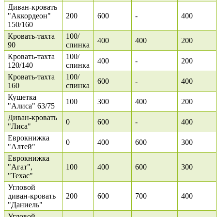
Диван-кровать
"Аккордеон"
200
600
-
400
150/160
Кровать-тахта
100/
400
400
200
90
спинка
Кровать-тахта
100/
400
-
200
120/140
спинка
Кровать-тахта
100/
600
-
400
160
спинка
Кушетка
100
300
400
200
"Алиса" 63/75
Диван-кровать
0
600
-
400
"Лиса"
Еврокнижка
0
400
600
300
"Алтей"
Еврокнижка
"Агат",
100
400
600
300
"Техас"
Угловой
диван-кровать
200
600
700
400
"Даниель"
Угловой