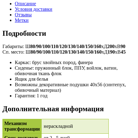
Описание
Условия доставки
Отзывы
Метки
Подробности
Габариты: Ш
80/90/100/110/120/130/140/150/160
xД
200
xВ
90
Сп. место: Ш
80/90/100/110/120/130/140/150/160
xД
190
xВ
45
Каркас: брус хвойных пород, фанера
Сиденье: пружинный блок, ППУ, войлок, ватин,
обивочная ткань флок
Ящик для белья
Возможны декоративные подушки 40x56 (синтепух,
обивочный материал)
Гарантия: 1 год
Дополнительная информация
Механизм
нераскладной
трансформации
Срок доставки
от 2 - 5 дней