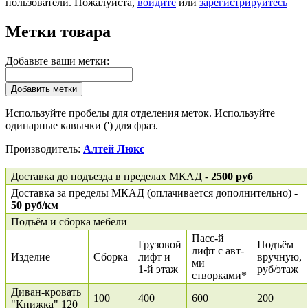
пользователи. Пожалуйста,
войдите
или
зарегистрируйтесь
Метки товара
Добавьте ваши метки:
Добавить метки
Используйте пробелы для отделения меток. Используйте
одинарные кавычки (') для фраз.
Производитель:
Алтей Люкс
Доставка до подъезда в пределах МКАД -
2500 руб
Доставка за пределы МКАД (оплачивается дополнительно) -
50 руб/км
Подъём и сборка мебели
Пасс-й
Грузовой
Подъём
лифт с авт-
Изделие
Сборка
лифт и
вручную,
ми
1-й этаж
руб/этаж
створками*
Диван-кровать
100
400
600
200
"Книжка" 120