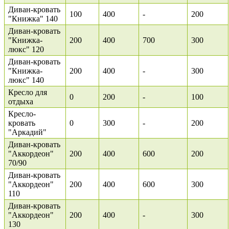
Диван-кровать
100
400
-
200
"Книжка" 140
Диван-кровать
"Книжка-
200
400
700
300
люкс" 120
Диван-кровать
"Книжка-
200
400
-
300
люкс" 140
Кресло для
0
200
-
100
отдыха
Кресло-
кровать
0
300
-
200
"Аркадий"
Диван-кровать
"Аккордеон"
200
400
600
200
70/90
Диван-кровать
"Аккордеон"
200
400
600
300
110
Диван-кровать
"Аккордеон"
200
400
-
300
130