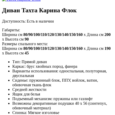
Диван Тахта Карина Флок
Доступность:
Есть в наличии
Габариты:
Ширина см
80/90/100/110/120/130/140/150/160
x Длина см
200
x Высота см
90
Размеры спального места:
Ширина см
80/90/100/110/120/130/140/150/160
x Длина см
190
x Высота см
45
Тип: Прямой диван
Каркас: брус хвойных пород, фанера
Варианты использования: односпальная, полуторная,
двуспальная
Сиденье: пружинный блок, ППУ, войлок, ватин,
обивочная ткань флок
Средней жесткости
Ящик для белья
Подъемный механизм: пружины или газлифт
Возможны декоративные подушки 40 x 56 (синтепух,
обивочный материал)
Спинка: Мягкое изголовье