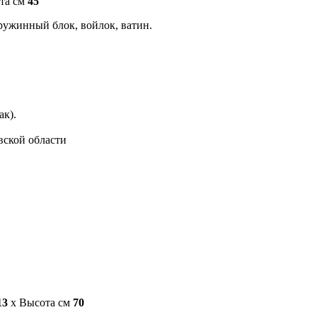
та см
45
ружинный блок, войлок, ватин.
ак).
вской области
13
x Высота см
70