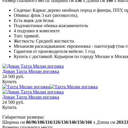
Размер спального места: Ширина см
150
x Длина см
190
x Высо
Сиденье: Каркас дерево хвойных пород и фанера, ППУ, п
Обивка: флок 3 кат (антикоготь).
Есть ящик для белья.
Подлокотники обивка кожзаменитель
4 подушки в комплекте
Тип: прямой.
Жесткость: Средней жесткости.
Механизм раскладывания: еврокнижка - пантограф (тик-т
Гарантия от производителя мебели: 1 год
Купить с доставкой: Курьером по городу Москве и Моско
Диван Тахта Милан рогожка
24 500 руб.
Купить
Диван Тахта Милан рогожка
24 500 руб.
Купить
Габаритные размеры:
Ширина см
86/96/106/116/126/136/146/156/166
x Длина см
203/2
Размеры спального места: