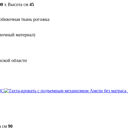
00
x Высота см
45
обивочная ткань рогожка
вочный материал)
вской области
а см
90